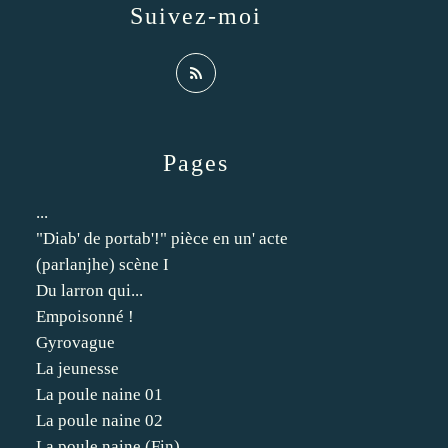
Suivez-moi
Pages
...
"Diab' de portab'!" pièce en un' acte
(parlanjhe) scène I
Du larron qui...
Empoisonné !
Gyrovague
La jeunesse
La poule naine 01
La poule naine 02
La poule naine (Fin)