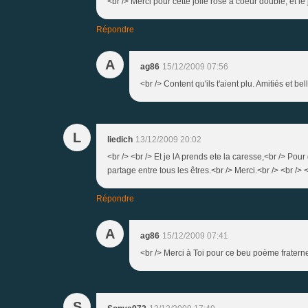
<br /> Merci pour cette jolie rose à coeur double, et le 
Répondre
A
ag86
15/12/2009 07:56
<br /> Content qu'ils t'aient plu. Amitiés et bel
L
liedich
13/12/2009 20:02
<br /> <br /> Et je lA prends ete la caresse,<br /> Pou
partage entre tous les êtres.<br /> Merci.<br /> <br /> <
Répondre
A
ag86
15/12/2009 07:41
<br /> Merci à Toi pour ce beu poème fraternel
S