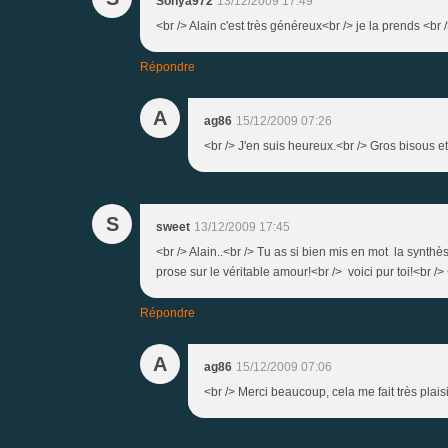
Sonya972
13/12/2009 17:49
<br /> Alain c'est très généreux<br /> je la prends <br /
Répondre
A
ag86
15/12/2009 07:26
<br /> J'en suis heureux.<br /> Gros bisous et
S
sweet
13/12/2009 17:45
<br /> Alain..<br /> Tu as si bien mis en mot la synt
prose sur le véritable amour!<br /> voici pur toi!<br /> 
Répondre
A
ag86
15/12/2009 07:06
<br /> Merci beaucoup, cela me fait très plaisi