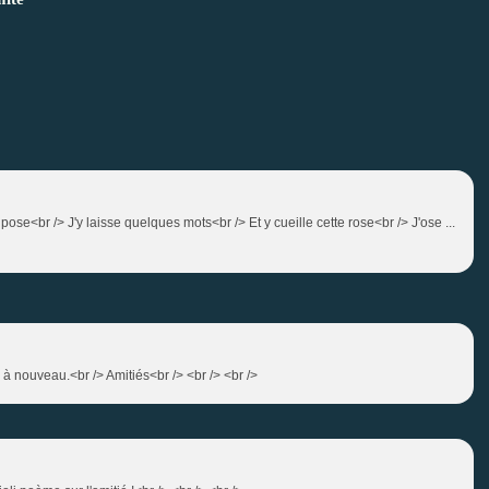
ose<br /> J'y laisse quelques mots<br /> Et y cueille cette rose<br /> J'ose ...
ire à nouveau.<br /> Amitiés<br /> <br /> <br />