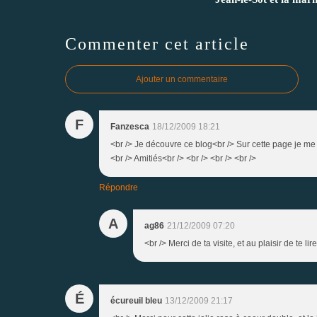
Commenter cet article
Ajouter un commentaire
F
Fanzesca
18/12/2009 18:21
<br /> Je découvre ce blog<br /> Sur cette page je me p
<br /> Amitiés<br /> <br /> <br /> <br />
Répondre
A
ag86
21/12/2009 07:20
<br /> Merci de ta visite, et au plaisir de te l
É
écureuil bleu
13/12/2009 21:17