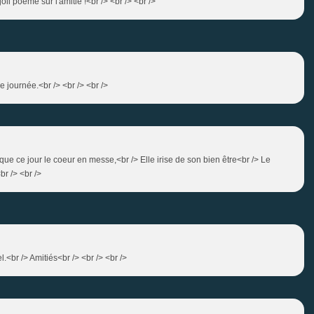
joli poème sur l'amitié !<br /> <br /> <br />
le journée.<br /> <br /> <br />
r que ce jour le coeur en messe,<br /> Elle irise de son bien être<br /> Le
br /> <br />
.<br /> Amitiés<br /> <br /> <br />