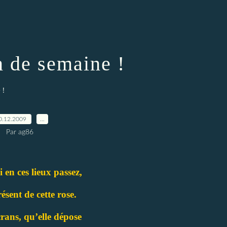
n de semaine !
 !
0.12.2009
…
Par ag86
 en ces lieux passez,
résent de cette rose.
rans, qu’elle dépose