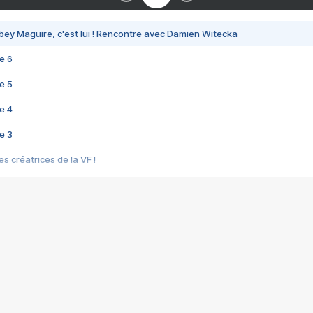
bey Maguire, c'est lui ! Rencontre avec Damien Witecka
e 6
e 5
e 4
e 3
s créatrices de la VF !
e 2
e 1
e Mektoub My Love arrive enfin ! Rencontre avec Shaïn Boumedine et Sal
i : après Toni en famille
elle réalise le bouleversant Dites lui que je l'aime
ais ! Rencontre autour de Vie privée de Rebecca Zlotowski