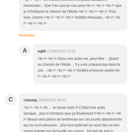
heureuses... Que n'en suis-je une pour<br /> <br /> <br /> que
tu m'indiques le chemin de l'étoile.<br /> <br /> <br /> Trop
bien, j'adore !<br /> <br /> <br /> Amitiés rêveuses...<br /> <br
/> <br /> <br />
Répondre
A
ag86
17/08/2010 19:58
<br /> <br /> Dans une autre vie, peut-être ... Quant
au chemin de l'étoile ... Il y a en a beaucoup dans le
ciel ...<br /> <br /> <br /> Amitiés et bonne soirée<br
/> <br /> <br /> <br />
C
channig
16/08/2010 08:42
<br /> <br /> Ah .....le baise main !!! C'était une autre
époque....pas si lointaine que ça finalement !!<br /> <br /> <br
/> Beaux vers pleins de tendresse sur ces jouets abandonnés
qui se sont retrouvés ...d'un tout petit rien tu nous fais un très
grand poème qui réchauffe les coeurs. J'ai tant de mal à