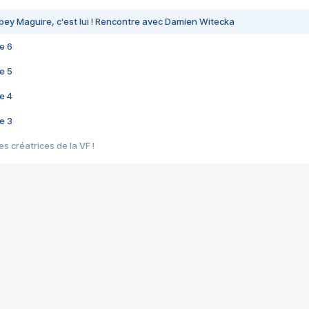
bey Maguire, c'est lui ! Rencontre avec Damien Witecka
e 6
e 5
e 4
e 3
s créatrices de la VF !
e 2
e 1
e Mektoub My Love arrive enfin ! Rencontre avec Shaïn Boumedine et Sal
i : après Toni en famille
elle réalise le bouleversant Dites lui que je l'aime
ais ! Rencontre autour de Vie privée de Rebecca Zlotowski