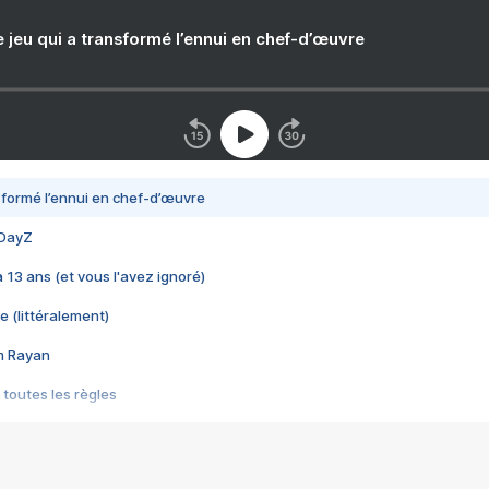
e jeu qui a transformé l’ennui en chef-d’œuvre
nsformé l’ennui en chef-d’œuvre
 DayZ
 a 13 ans (et vous l'avez ignoré)
e (littéralement)
im Rayan
 toutes les règles
s les jeux vidéo
us choquant de Rockstar ? - Le scandale BULLY