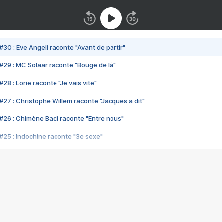
#30 : Eve Angeli raconte "Avant de partir"
#29 : MC Solaar raconte "Bouge de là"
28 : Lorie raconte "Je vais vite"
#27 : Christophe Willem raconte "Jacques a dit"
#26 : Chimène Badi raconte "Entre nous"
#25 : Indochine raconte "3e sexe"
#24 : Zaho raconte "C'est chelou"
#23 : Patrick Bruel raconte "Au café des délices"
#22 : Kyo raconte "Le chemin"
#21 : Nolwenn Leroy raconte "Cassé"