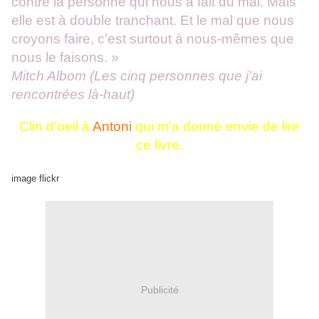
contre la personne qui nous a fait du mal. Mais
elle est à double tranchant. Et le mal que nous
croyons faire, c’est surtout à nous-mêmes que
nous le faisons. »
Mitch Albom (Les cinq personnes que j’ai
rencontrées là-haut)
Clin d'oeil à
Antoni
qui m'a donné envie de lire
ce livre.
image flickr
Publicité