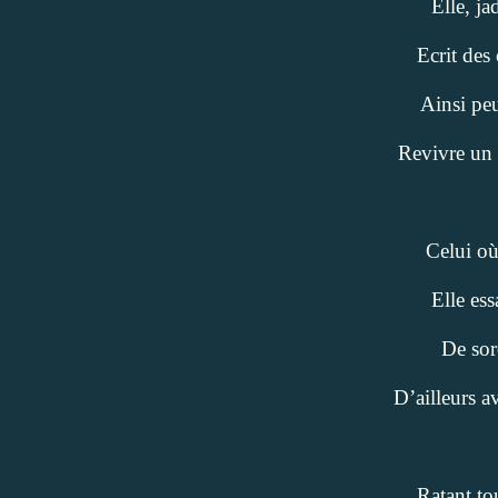
Elle, ja
Ecrit des
Ainsi peu
Revivre un 
Celui où
Elle ess
De sorc
D’ailleurs a
Ratant tou