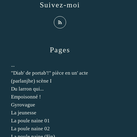
Suivez-moi
Pages
...
"Diab' de portab'!" pièce en un' acte
(parlanjhe) scène I
Du larron qui...
Empoisonné !
Gyrovague
La jeunesse
La poule naine 01
La poule naine 02
La poule naine (Fin)