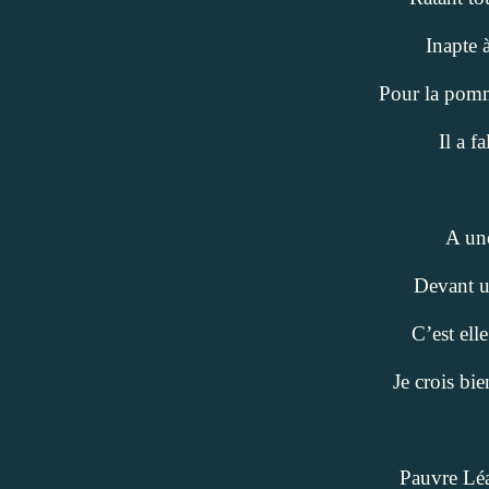
Inapte 
Pour la pom
Il a f
A une
Devant un
C’est ell
Je crois bie
Pauvre Léa