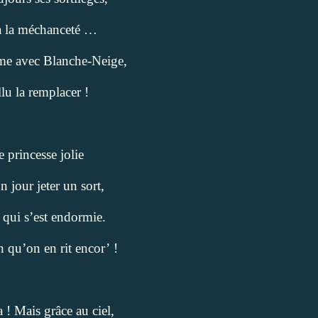
à la méchanceté …
me avec Blanche-Neige,
allu la remplacer !
 princesse jolie
 jour jeter un sort,
e qui s’est endormie.
n qu’on en rit encor’ !
 ! Mais grâce au ciel,