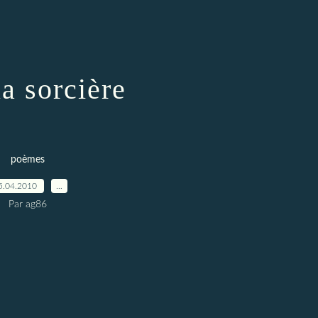
la sorcière
poèmes
5.04.2010
…
Par ag86