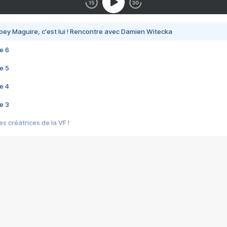
bey Maguire, c'est lui ! Rencontre avec Damien Witecka
e 6
e 5
e 4
e 3
s créatrices de la VF !
e 2
e 1
e Mektoub My Love arrive enfin ! Rencontre avec Shaïn Boumedine et Sal
i : après Toni en famille
elle réalise le bouleversant Dites lui que je l'aime