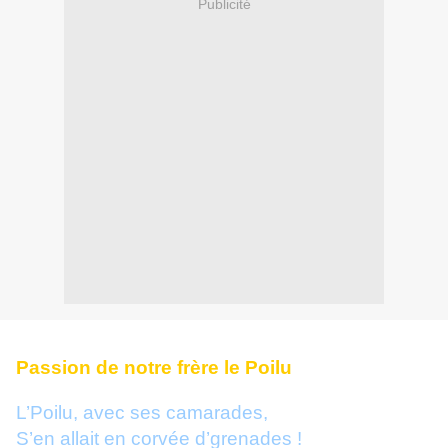
Publicité
Passion de notre frère le Poilu
L’Poilu, avec ses camarades,
S’en allait en corvée d’grenades !