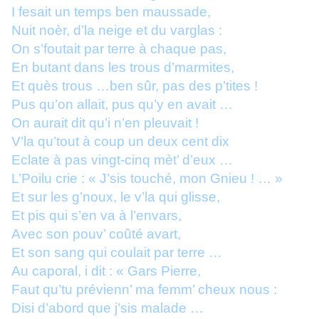
I fesait un temps ben maussade,
Nuit noèr, d’la neige et du varglas :
On s’foutait par terre à chaque pas,
En butant dans les trous d’marmites,
Et quès trous …ben sûr, pas des p’tites !
Pus qu’on allait, pus qu’y en avait …
On aurait dit qu’i n’en pleuvait !
V’la qu’tout à coup un deux cent dix
Eclate à pas vingt-cinq mèt’ d’eux …
L’Poilu crie : « J’sis touché, mon Gnieu ! … »
Et sur les g’noux, le v’la qui glisse,
Et pis qui s’en va à l’envars,
Avec son pouv’ coûté avart,
Et son sang qui coulait par terre …
Au caporal, i dit : « Gars Pierre,
Faut qu’tu prévienn’ ma femm’ cheux nous :
Disi d’abord que j’sis malade …