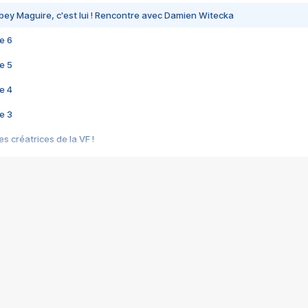
bey Maguire, c'est lui ! Rencontre avec Damien Witecka
e 6
e 5
e 4
e 3
s créatrices de la VF !
e 2
e 1
e Mektoub My Love arrive enfin ! Rencontre avec Shaïn Boumedine et Sal
i : après Toni en famille
elle réalise le bouleversant Dites lui que je l'aime
ais ! Rencontre autour de Vie privée de Rebecca Zlotowski