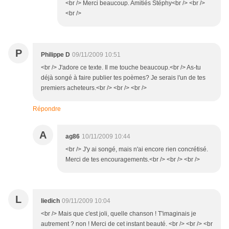
<br /> Merci beaucoup. Amitiés Stéphy<br /> <br />
<br />
P
Philippe D
09/11/2009 10:51
<br /> J'adore ce texte. Il me touche beaucoup.<br /> As-tu
déjà songé à faire publier tes poèmes? Je serais l'un de tes
premiers acheteurs.<br /> <br /> <br />
Répondre
A
ag86
10/11/2009 10:44
<br /> J'y ai songé, mais n'ai encore rien concrétisé.
Merci de tes encouragements.<br /> <br /> <br />
L
liedich
09/11/2009 10:04
<br /> Mais que c'est joli, quelle chanson ! T'imaginais je
autrement ? non ! Merci de cet instant beauté. <br /> <br /> <br