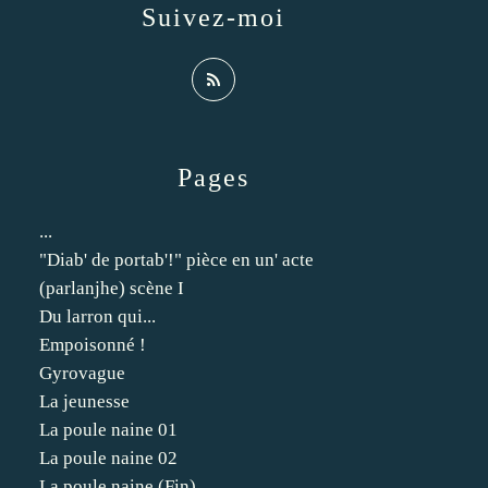
Suivez-moi
Pages
...
"Diab' de portab'!" pièce en un' acte
(parlanjhe) scène I
Du larron qui...
Empoisonné !
Gyrovague
La jeunesse
La poule naine 01
La poule naine 02
La poule naine (Fin)