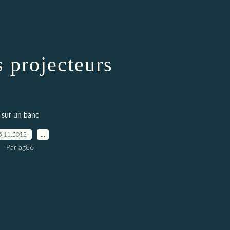
s projecteurs
sur un banc
5.11.2012
…
Par ag86