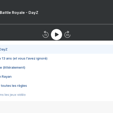
 Battle Royale - DayZ
 DayZ
 a 13 ans (et vous l'avez ignoré)
e (littéralement)
im Rayan
 toutes les règles
s les jeux vidéo
us choquant de Rockstar ? - Le scandale BULLY
e plus moche de Steam