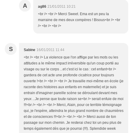
A
ag86
21/01/2011 10:21
<br /> <br /> Merci Sweet. Ema est un peu la
marraine de mes deux compères ! Bisous<br /> <br
/> <br /> <br />
S
Sabine
16/01/2011 11:44
<br /> <br /> La violence que l'on afflige par les mots ou les
attitudes a le même impact irréversible qu'un coup porté au
visage ou sur le corps ...et c'est ici le cas : cet enfant<br />
gardera de cet acte une profonde cicatrice pour toujours
ouverte !<br /> <br /> <br /> Je travaille moi-même en école (je
raconte des histoires aux enfants en maternelle) et je suis
entrain d'imaginer pareille scène se déroulant devant mes
yeux ...Je pense que toute raison se<br /> serait enfuie de moi
!!!<br /> <br /> <br /> Merci, Alain, pour ce terrible témoignage
qui, je l'espère, atteindra le plus grand nombre de chaumières
et de consciences !!!<br /> <br /> <br /> Merci aussi de ton
passage sur mon chemin. Je resterai chez toi un peu plus de
temps également dès que je pourrai (!!!). Splendide week