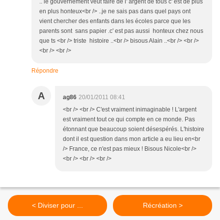
.. le gouvernement veut faire de l' argent de tous c' est de plus
en plus honteux<br /> ..je ne sais pas dans quel pays ont
vient chercher des enfants dans les écoles parce que les
parents sont sans papier .c' est pas aussi honteux chez nous
que ts <br /> triste histoire ..<br /> bisous Alain ..<br /> <br />
<br /> <br />
Répondre
A
ag86
20/01/2011 08:41
<br /> <br /> C'est vraiment inimaginable ! L'argent
est vraiment tout ce qui compte en ce monde. Pas
étonnant que beaucoup soient désespérés. L'histoire
dont il est question dans mon article a eu lieu en<br
/> France, ce n'est pas mieux ! Bisous Nicole<br />
<br /> <br /> <br />
< Diviser pour ...
Récréation >