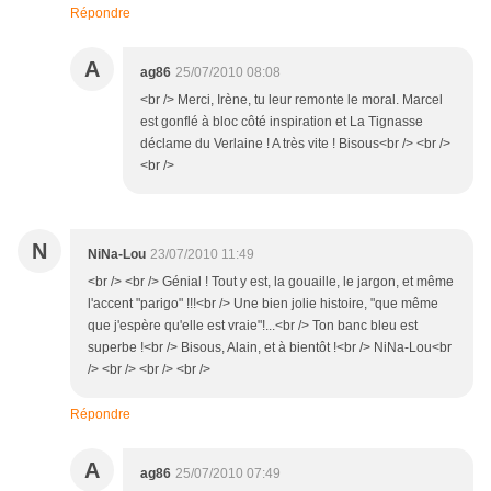
Répondre
A
ag86
25/07/2010 08:08
<br /> Merci, Irène, tu leur remonte le moral. Marcel
est gonflé à bloc côté inspiration et La Tignasse
déclame du Verlaine ! A très vite ! Bisous<br /> <br />
<br />
N
NiNa-Lou
23/07/2010 11:49
<br /> <br /> Génial ! Tout y est, la gouaille, le jargon, et même
l'accent "parigo" !!!<br /> Une bien jolie histoire, "que même
que j'espère qu'elle est vraie"!...<br /> Ton banc bleu est
superbe !<br /> Bisous, Alain, et à bientôt !<br /> NiNa-Lou<br
/> <br /> <br /> <br />
Répondre
A
ag86
25/07/2010 07:49