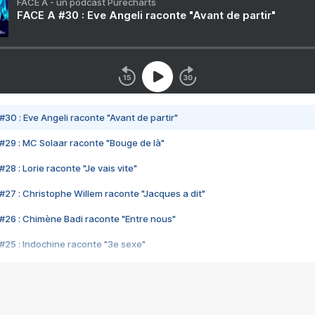
FACE A - un podcast Purecharts
FACE A #30 : Eve Angeli raconte "Avant de partir"
#30 : Eve Angeli raconte "Avant de partir"
#29 : MC Solaar raconte "Bouge de là"
28 : Lorie raconte "Je vais vite"
#27 : Christophe Willem raconte "Jacques a dit"
#26 : Chimène Badi raconte "Entre nous"
#25 : Indochine raconte "3e sexe"
#24 : Zaho raconte "C'est chelou"
#23 : Patrick Bruel raconte "Au café des délices"