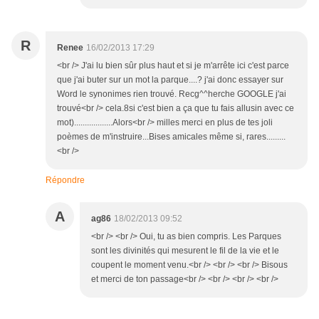
R
Renee
16/02/2013 17:29
<br /> J'ai lu bien sûr plus haut et si je m'arrête ici c'est parce
que j'ai buter sur un mot la parque....? j'ai donc essayer sur
Word le synonimes rien trouvé. Recg^^herche GOOGLE j'ai
trouvé<br /> cela.8si c'est bien a ça que tu fais allusin avec ce
mot)..................Alors<br /> milles merci en plus de tes joli
poèmes de m'instruire...Bises amicales même si, rares.........
<br />
Répondre
A
ag86
18/02/2013 09:52
<br /> <br /> Oui, tu as bien compris. Les Parques
sont les divinités qui mesurent le fil de la vie et le
coupent le moment venu.<br /> <br /> <br /> Bisous
et merci de ton passage<br /> <br /> <br /> <br />