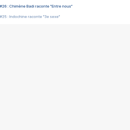
#26 : Chimène Badi raconte "Entre nous"
#25 : Indochine raconte "3e sexe"
#24 : Zaho raconte "C'est chelou"
#23 : Patrick Bruel raconte "Au café des délices"
#22 : Kyo raconte "Le chemin"
#21 : Nolwenn Leroy raconte "Cassé"
#20 : Patrick Hernandez raconte "Born to be alive"
#19 : Lorie raconte "Près de moi"
#18 : Michael Jones raconte "A nos actes manqués" (avec Jean-Jacque
#17 : Khaled raconte "Aïcha"
#16 : Corneille raconte "Parce qu'on vient de loin"
#15 : Indochine raconte "L'aventurier"