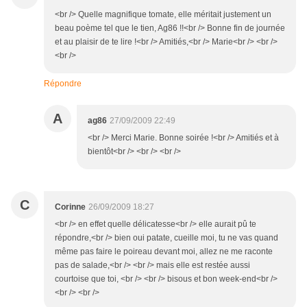
<br /> Quelle magnifique tomate, elle méritait justement un
beau poème tel que le tien, Ag86 !!<br /> Bonne fin de journée
et au plaisir de te lire !<br /> Amitiés,<br /> Marie<br /> <br />
<br />
Répondre
A
ag86
27/09/2009 22:49
<br /> Merci Marie. Bonne soirée !<br /> Amitiés et à
bientôt<br /> <br /> <br />
C
Corinne
26/09/2009 18:27
<br /> en effet quelle délicatesse<br /> elle aurait pû te
répondre,<br /> bien oui patate, cueille moi, tu ne vas quand
même pas faire le poireau devant moi, allez ne me raconte
pas de salade,<br /> <br /> mais elle est restée aussi
courtoise que toi, <br /> <br /> bisous et bon week-end<br />
<br /> <br />