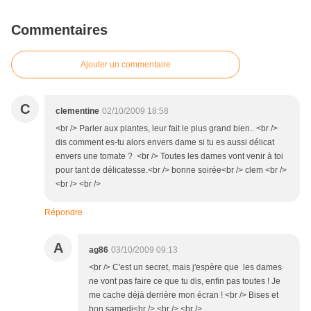
Commentaires
Ajouter un commentaire
C
clementine
02/10/2009 18:58
<br /> Parler aux plantes, leur fait le plus grand bien.. <br />
dis comment es-tu alors envers dame si tu es aussi délicat
envers une tomate ? <br /> Toutes les dames vont venir à toi
pour tant de délicatesse.<br /> bonne soirée<br /> clem <br />
<br /> <br />
Répondre
A
ag86
03/10/2009 09:13
<br /> C'est un secret, mais j'espère que les dames
ne vont pas faire ce que tu dis, enfin pas toutes ! Je
me cache déjà derrière mon écran ! <br /> Bises et
bon samedi<br /> <br /> <br />