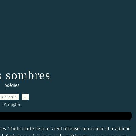
s sombres
poèmes
3.07.2010
…
Par ag86
s. Toute clarté ce jour vient offenser mon cœur. Il n’attache