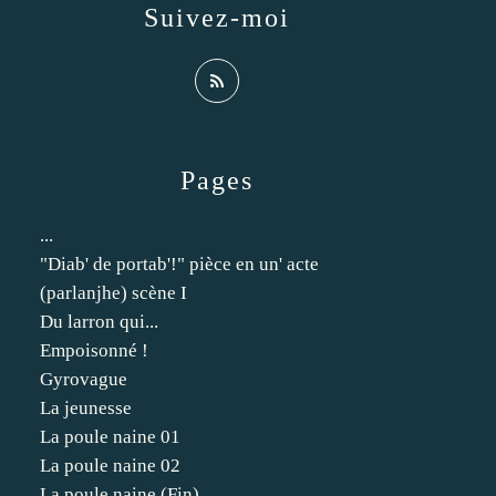
Suivez-moi
Pages
...
"Diab' de portab'!" pièce en un' acte
(parlanjhe) scène I
Du larron qui...
Empoisonné !
Gyrovague
La jeunesse
La poule naine 01
La poule naine 02
La poule naine (Fin)