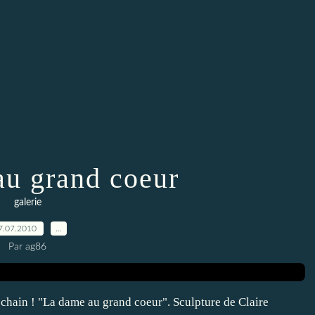
u grand coeur
galerie
7.07.2010
…
Par ag86
chain ! "La dame au grand coeur". Sculpture de Claire