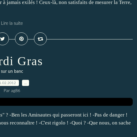
à jamais exilés ! Ceux-là, non satisfaits de mesurer la Terre,
Lire la suite
di Gras
sur un banc
1.02.2012
…
Par ag86
ls" ? -Ben les Aminautes qui passeront ici ! -Pas de danger !
ous reconnaître ! -C'est rigolo ! -Quoi ? -Que nous, on sache