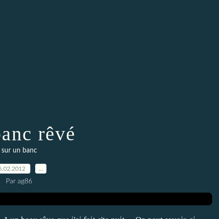
banc rêvé
sur un banc
6.02.2012
…
Par ag86