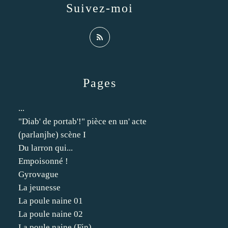
Suivez-moi
Pages
...
"Diab' de portab'!" pièce en un' acte
(parlanjhe) scène I
Du larron qui...
Empoisonné !
Gyrovague
La jeunesse
La poule naine 01
La poule naine 02
La poule naine (Fin)