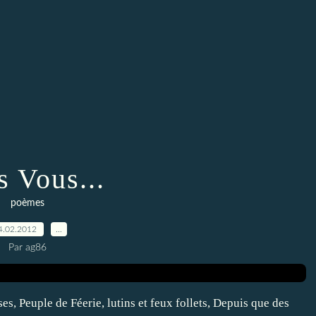
s Vous...
poèmes
4.02.2012
…
Par ag86
es, Peuple de Féerie, lutins et feux follets, Depuis que des