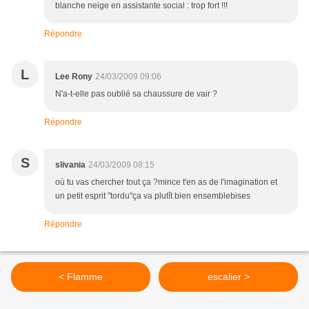
blanche neige en assistante social : trop fort !!!
Répondre
L
Lee Rony
24/03/2009 09:06
N'a-t-elle pas oublié sa chaussure de vair ?
Répondre
S
slivania
24/03/2009 08:15
où tu vas chercher tout ça ?mince t'en as de l'imagination et
un petit esprit "tordu"ça va plutît bien ensemblebises
Répondre
< Flamme
escalier >