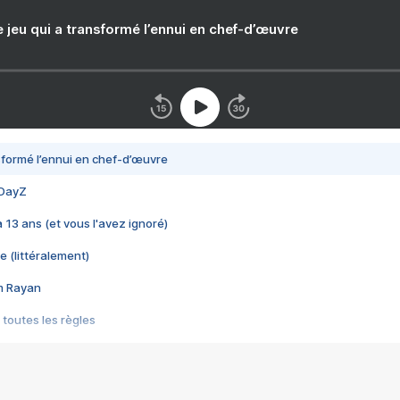
e jeu qui a transformé l’ennui en chef-d’œuvre
nsformé l’ennui en chef-d’œuvre
 DayZ
 a 13 ans (et vous l'avez ignoré)
e (littéralement)
im Rayan
 toutes les règles
s les jeux vidéo
us choquant de Rockstar ? - Le scandale BULLY